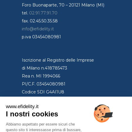
Foro Buonaparte, 70 – 20121 Milano (MI)
tel.
02.91.77.91.70
fax. 02.45.50.35.58
info@efidelity.it
p.iva 03454080981
Iscrizione al Registro delle Imprese
di Milano n.418785473
Rea n. MI 1994066
PI/C.F. 03454080981
Codice SDI G4AI1U8
www.efidelity.it
I nostri cookies
Privacy Policy
Condizioni di utilizzo
Abbiamo aspettato per essere sicuri che
questo sito ti interessasse prima di bussare,
News