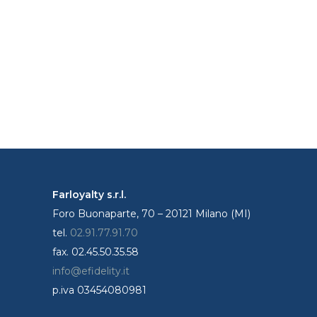
Farloyalty s.r.l.
Foro Buonaparte, 70 – 20121 Milano (MI)
tel.
02.91.77.91.70
fax. 02.45.50.35.58
info@efidelity.it
p.iva 03454080981