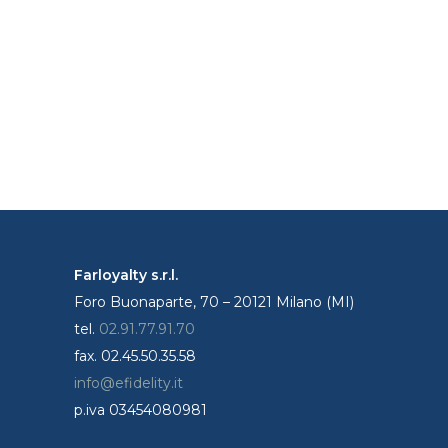
Farloyalty s.r.l.
Foro Buonaparte, 70 – 20121 Milano (MI)
tel.
02.91.77.91.70
fax. 02.45.50.35.58
info@efidelity.it
p.iva 03454080981