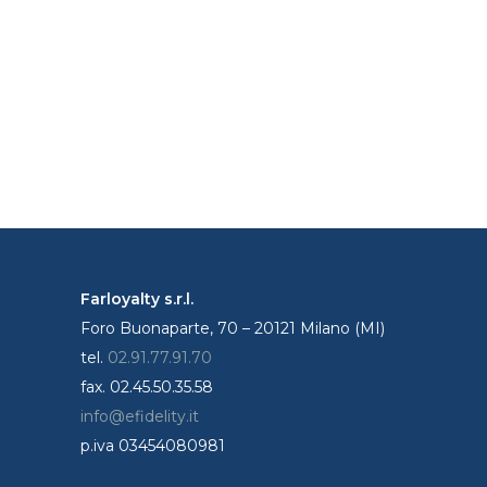
Farloyalty s.r.l.
Foro Buonaparte, 70 – 20121 Milano (MI)
tel.
02.91.77.91.70
fax. 02.45.50.35.58
info@efidelity.it
p.iva 03454080981