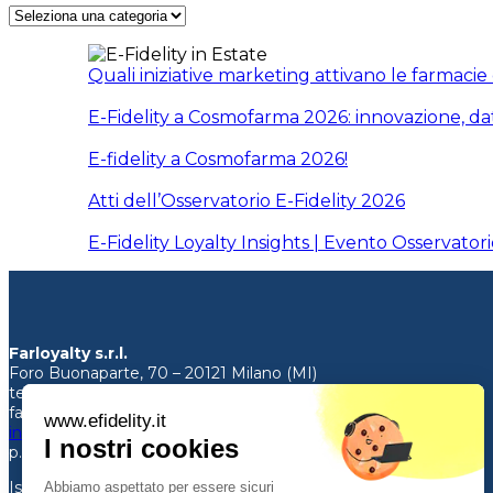
Categorie
Quali iniziative marketing attivano le farmacie
E-Fidelity a Cosmofarma 2026: innovazione, da
E-fidelity a Cosmofarma 2026!
Atti dell’Osservatorio E-Fidelity 2026
E-Fidelity Loyalty Insights | Evento Osservator
Farloyalty s.r.l.
Foro Buonaparte, 70 – 20121 Milano (MI)
tel.
02.91.77.91.70
fax. 02.45.50.35.58
www.efidelity.it
info@efidelity.it
I nostri cookies
p.iva 03454080981
Iscrizione al Registro delle Imprese
Abbiamo aspettato per essere sicuri