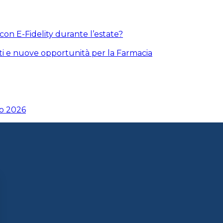
 con E-Fidelity durante l’estate?
ti e nuove opportunità per la Farmacia
io 2026