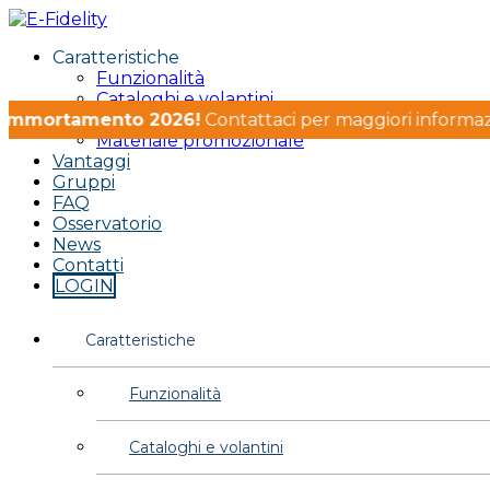
Caratteristiche
Funzionalità
Cataloghi e volantini
erammortamento 2026!
Card
Contattaci per maggiori informazion
Materiale promozionale
Vantaggi
Gruppi
FAQ
Osservatorio
News
Contatti
LOGIN
Caratteristiche
Funzionalità
Cataloghi e volantini