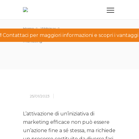
Home
Webinar
!
Contattaci per maggiori informazioni e scopri i vantaggi 
Il processo di creazione di un’iniziativa di
marketing
25/01/2023
L’attivazione di un’iniziativa di
marketing efficace non può essere
un’azione fine a sé stessa, ma richiede
un processo costituito da diverse fasi.