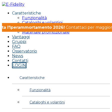
Caratteristiche
Funzionalità
Cataloghi e volantini
tta l'Iperammortamento 2026!
Card
Contattaci per maggiori i
Materiale promozionale
Vantaggi
Gruppi
FAQ
Osservatorio
News
Contatti
LOGIN
Caratteristiche
Funzionalità
Cataloghi e volantini