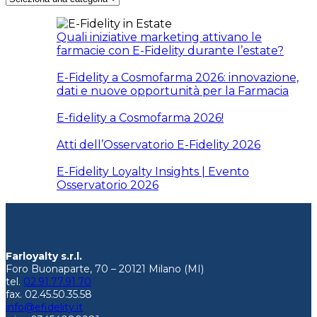
Quali iniziative marketing attivano le
farmacie con E-Fidelity durante l’estate?
E-Fidelity a Cosmofarma 2026: innovazione,
dati e nuove opportunità per la Farmacia
E-fidelity a Cosmofarma 2026!
Atti dell’Osservatorio E-Fidelity 2026
E-Fidelity Loyalty Insights | Evento
Osservatorio 2026
Farloyalty s.r.l.
Foro Buonaparte, 70 – 20121 Milano (MI)
tel.
02.91.77.91.70
fax. 02.45.50.35.58
info@efidelity.it