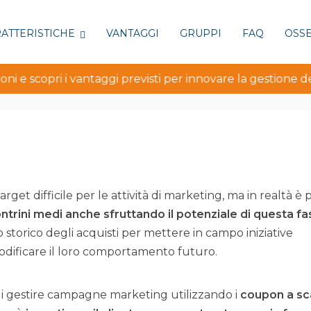
ATTERISTICHE
VANTAGGI
GRUPPI
FAQ
OSS
i e scopri i vantaggi previsti per innovare la gestione del
Home
Curios
arget difficile per le attività di marketing, ma in realtà è p
ntrini medi anche sfruttando il potenziale di questa fas
lo storico degli acquisti per mettere in campo iniziative
odificare il loro comportamento futuro.
di gestire campagne marketing utilizzando i
coupon a s