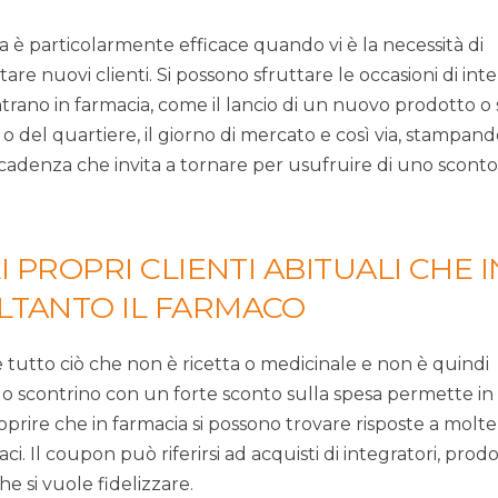
ta è particolarmente efficace quando vi è la necessità di
re nuovi clienti. Si possono sfruttare le occasioni di int
entrano in farmacia, come il lancio di un nuovo prodotto o s
 o del quartiere, il giorno di mercato e così via, stampan
adenza che invita a tornare per usufruire di uno sconto 
 PROPRI CLIENTI ABITUALI CHE I
LTANTO IL FARMACO
e tutto ciò che non è ricetta o medicinale e non è quindi
ullo scontrino con un forte sconto sulla spesa permette in
coprire che in farmacia si possono trovare risposte a molte
i. Il coupon può riferirsi ad acquisti di integratori, prodo
he si vuole fidelizzare.