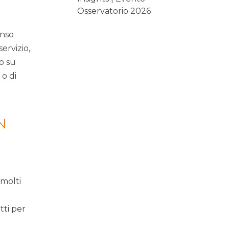
Osservatorio 2026
enso
ervizio,
do su
o di
N
 molti
tti per