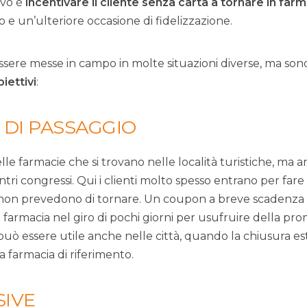
tivo è
incentivare il cliente senza carta a tornare in farm
e un’ulteriore occasione di fidelizzazione.
essere messe in campo in molte situazioni diverse, ma son
biettivi
:
 DI PASSAGGIO
lle farmacie che si trovano nelle località turistiche, ma a
ntri congressi. Qui i clienti molto spesso entrano per far
 non prevedono di tornare. Un coupon a breve scadenza
n farmacia nel giro di pochi giorni per usufruire della pr
 può essere utile anche nelle città, quando la chiusura es
a farmacia di riferimento.
SIVE