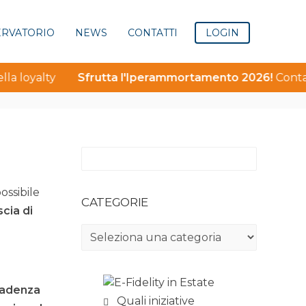
ERVATORIO
NEWS
CONTATTI
LOGIN
la loyalty
Sfrutta l'Iperammortamento 2026!
Contatt
ità
Novità
Clienti senza card: come raggiungerli e perchè
ossibile
CATEGORIE
cia di
Categorie
cadenza
Quali iniziative