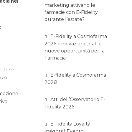
acia nel
marketing attivano le
farmacie con E-Fidelity
durante l’estate?
o
E-Fidelity a Cosmofarma
2026: innovazione, dati e
nuove opportunità per la
Farmacia
nche in
E-fidelity a Cosmofarma
e un
2026!
omozione
Atti dell’Osservatorio E-
tiva
Fidelity 2026
E-Fidelity Loyalty
Insights | Evento